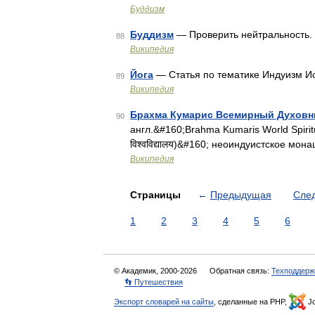
Буддизм
Буддизм
— Проверить нейтральность.
88
Википедия
Йога
— Статья по тематике Индуизм И
89
Википедия
Брахма Кумарис Всемирный Духовн
90
англ.&#160;Brahma Kumaris World Spiritual 
विश्वविद्यालय)&#160; неоиндуистское м
Википедия
Страницы
←
Предыдущая
Сле
1
2
3
4
5
6
© Академик, 2000-2026
Обратная связь:
Техподдерж
👣 Путешествия
Экспорт словарей на сайты
, сделанные на PHP,
Jo