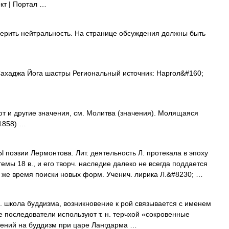
кт | Портал …
рить нейтральность. На странице обсуждения должны быть
ахаджа Йога шастры Региональный источник: Наргол&#160;
т и другие значения, см. Молитва (значения). Молящаяся
1858) …
оэзии Лермонтова. Лит. деятельность Л. протекала в эпоху
мы 18 в., и его творч. наследие далеко не всегда поддается
 же время поиски новых форм. Ученич. лирика Л.&#8230; …
б. школа буддизма, возникновение к рой связывается с именем
е последователи используют т. н. терчхой «сокровенные
нений на буддизм при царе Лангдарма …