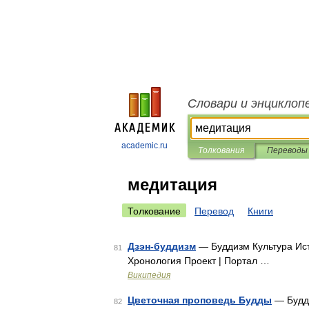
Словари и энциклоп
academic.ru
Толкования
Переводы
медитация
Толкование
Перевод
Книги
Дзэн-буддизм
— Буддизм Культура Ис
81
Хронология Проект | Портал …
Википедия
Цветочная проповедь Будды
— Будд
82