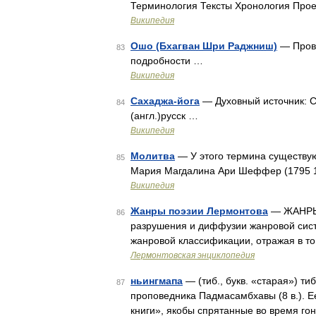
Терминология Тексты Хронология Прое
Википедия
Ошо (Бхагван Шри Раджниш)
— Прове
83
подробности …
Википедия
Сахаджа-йога
— Духовный источник: С
84
(англ.)русск …
Википедия
Молитва
— У этого термина существую
85
Мария Магдалина Ари Шеффер (1795 
Википедия
Жанры поэзии Лермонтова
— ЖАНРЫ п
86
разрушения и диффузии жанровой систе
жанровой классификации, отражая в то
Лермонтовская энциклопедия
ньингмапа
— (тиб., букв. «старая») ти
87
проповедника Падмасамбхавы (8 в.). Е
книги», якобы спрятанные во время го