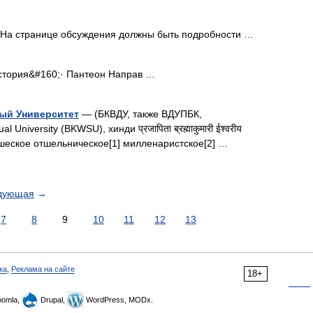
 На странице обсуждения должны быть подробности …
стория&#160;· Пантеон Направ …
ый Университет
— (БКВДУ, также ВДУПБК,
University (BKWSU), хинди प्रजापिता ब्रह्माकुमारी ईश्वरीय
онашеское отшельническое[1] милленаристское[2] …
дующая
→
7
8
9
10
11
12
13
ка
,
Реклама на сайте
18+
omla,
Drupal,
WordPress, MODx.